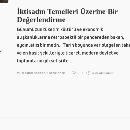
İktisadın Temelleri Üzerine Bir
Değerlendirme
Günümüzün tüketim kültürü ve ekonomik
alışkanlıklarına retrospektif bir pencereden bakan,
aydınlatıcı bir metin. Tarih boyunca var olagelen tak
ür
ve en basit şekilleriyle ticaret, modern devlet ve
toplumların yükselişi ile...
müstakbel flapser
6 sene önce
0
,
5 dk
okunabilir