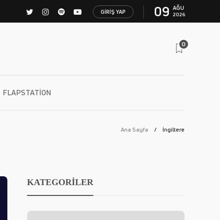
09
AĞU
GIRIŞ YAP
2026
0
FLAPSTATION
Ana Sayfa
İngiltere
KATEGORİLER