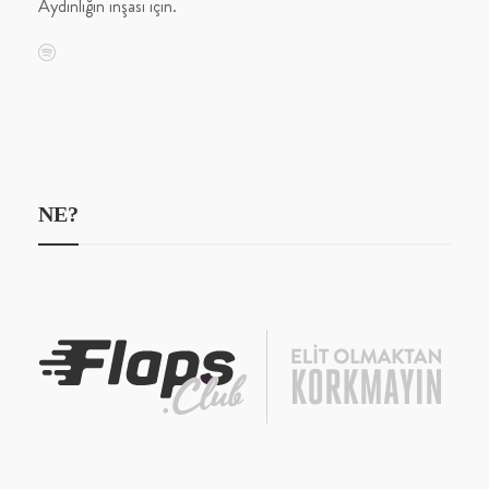
Aydınlığın inşası için.
NE?