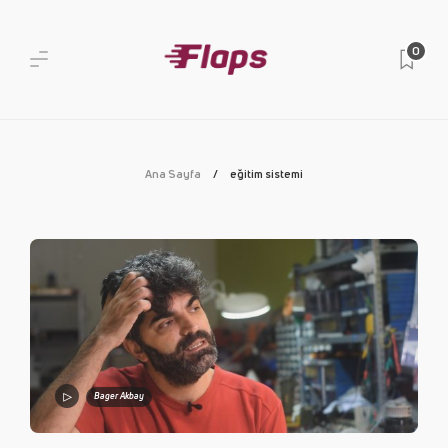
0
Ana Sayfa
eğitim sistemi
Bager Akbay