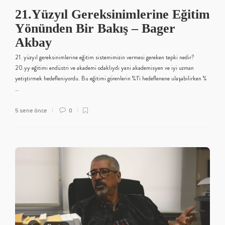
21.Yüzyıl Gereksinimlerine Eğitim
Yönünden Bir Bakış – Bager
Akbay
21. yüzyıl gereksinimlerine eğitim sistemimizin vermesi gereken tepki nedir?
20.yy eğitimi endüstri ve akademi odaklıydı yani akademisyen ve iyi uzman
yetiştirmek hedefleniyordu. Bu eğitimi görenlerin %1’i hedeflenene ulaşabilirken %
…
5 sene önce
0