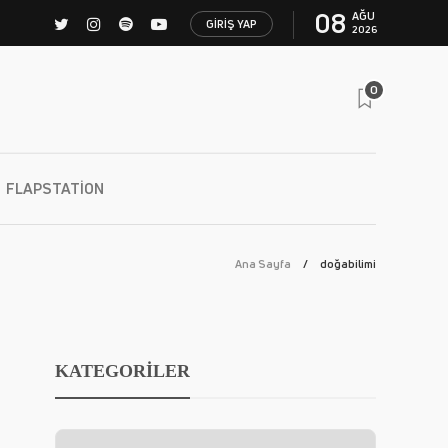
08
AĞU
GIRIŞ YAP
2026
0
FLAPSTATION
Ana Sayfa
doğabilimi
KATEGORİLER