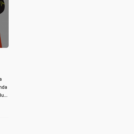
a
ında
u...