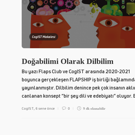
CogIST Makalesi
Doğabilimi Olarak Dilbilim
Bu yazı Flaps Club ve CogIST arasında 2020-2021
boyunca gerçekleşen FLAPSHIP iş birliği bağlamınd
yayınlanmıştır. Dilbilim denince pek çok insanın akl
canlanan konsept “bir şey dili ve edebiyatı” oluyor. B
CogIST
6 sene önce
0
,
9 dk
okunabilir