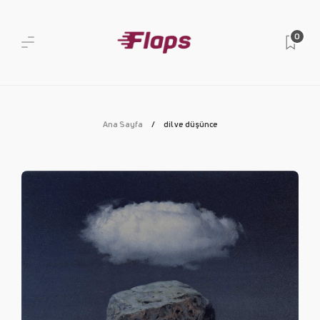
0
Ana Sayfa
dil ve düşünce