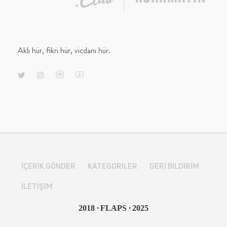
Aklı hür, fikri hür, vicdanı hür.
İÇERIK GÖNDER
KATEGORILER
GERI BILDIRIM
İLETIŞIM
∙
∙
2018
FLAPS
2025