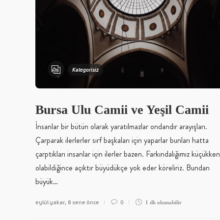
Kategorisiz
Bursa Ulu Camii ve Yeşil Camii
İnsanlar bir bütün olarak yaratılmazlar ondandır arayışları.
Çarparak ilerlerler sırf başkaları için yaparlar bunları hatta
çarptıkları insanlar için ilerler bazen. Farkındalığımız küçükken
olabildiğince açıktır büyüdükçe yok eder köreliriz. Bundan
büyük…
eylül yakar
8 sene önce
0
,
1 dk
okunabilir