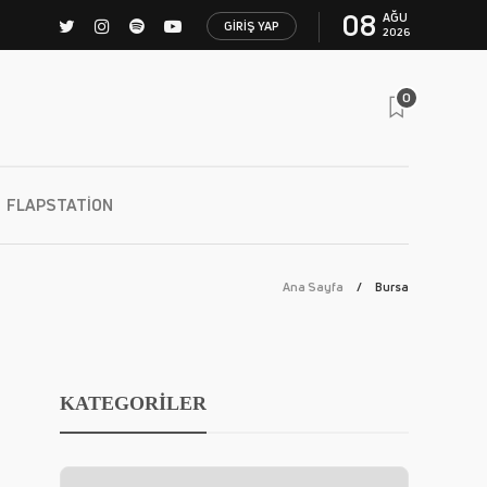
08
AĞU
GIRIŞ YAP
2026
0
FLAPSTATION
Ana Sayfa
Bursa
KATEGORİLER