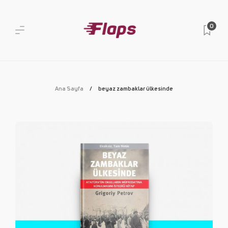
0
Ana Sayfa
beyaz zambaklar ülkesinde