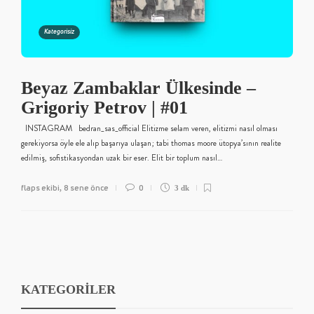
Kategorisiz
Beyaz Zambaklar Ülkesinde –
Grigoriy Petrov | #01
INSTAGRAM bedran_sas_official Elitizme selam veren, elitizmi nasıl olması
gerekiyorsa öyle ele alıp başarıya ulaşan; tabi thomas moore ütopya’sının realite
edilmiş, sofistikasyondan uzak bir eser. Elit bir toplum nasıl…
flaps ekibi
8 sene önce
0
,
3 dk
KATEGORİLER