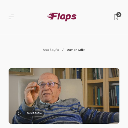
0
Ana Sayfa
zamansallık
Ahmet Arslan