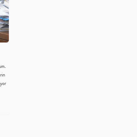
um.
rin
uyor