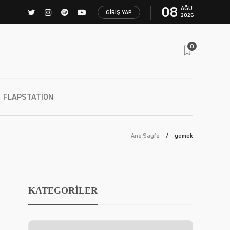
08
AĞU
GIRIŞ YAP
2026
0
FLAPSTATION
Ana Sayfa
yemek
KATEGORİLER