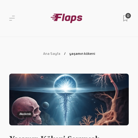
0
Ana Sayfa
yaşamın kökeni
Akademik