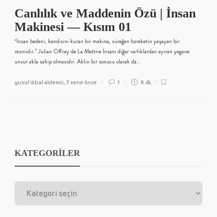
Canlılık ve Maddenin Özü | İnsan
Makinesi — Kısım 01
“İnsan bedeni, kendisini kuran bir makine, süreğen hareketin yaşayan bir
resmidir.” Julian Offray de La Mettrie İnsanı diğer varlıklardan ayıran yegane
unsur akla sahip olmasıdır. Aklın bir sonucu olarak da…
yusuf ikbal aldemir
7 sene önce
1
,
8 dk
KATEGORİLER