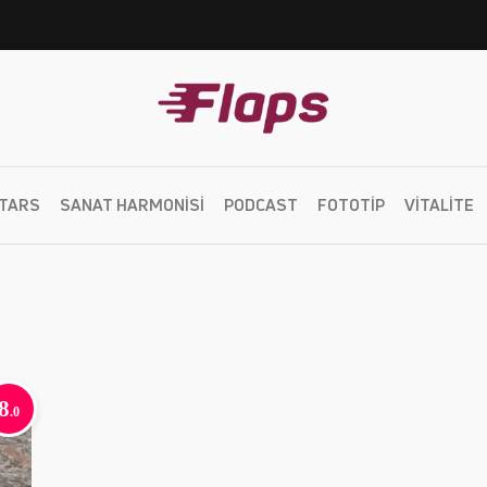
TARS
SANAT HARMONISI
PODCAST
FOTOTIP
VITALITE
8
.0