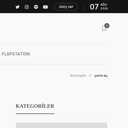
07
AĞU
GIRIŞ YAP
2026
0
FLAPSTATION
Ana Sayfa
yarım ay
KATEGORİLER