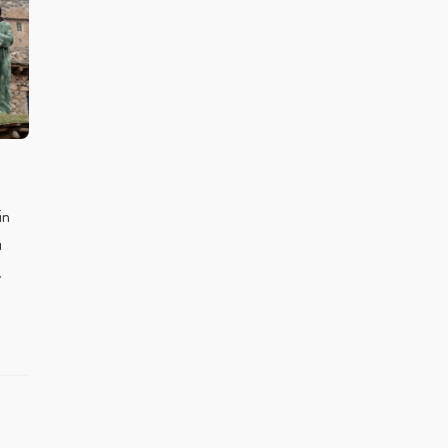
in
ı
.