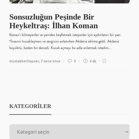
Sonsuzluğun Peşinde Bir
Heykeltraş: İlhan Koman
Koman’ı bilmeyenler ve yeniden keşfetmek isteyenler için aydınlatıcı bir yazı.
“İnsanın kucaklaşması ve sevgisini anlatırken Akdeniz aklıma geldi. Akdeniz
büyüktü, bizden bir denizdi. Kucak açmayı bu adla anlatmak istedim….
müstakbel flapser
7 sene önce
0
,
4 dk
KATEGORİLER