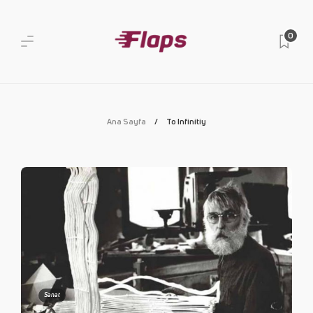
0
Ana Sayfa
To Infinitiy
Sanat