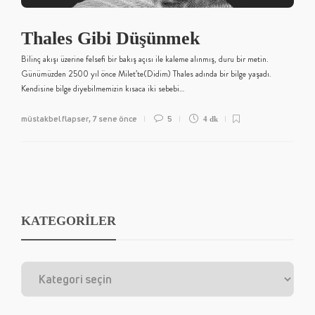
Thales Gibi Düşünmek
Bilinç akışı üzerine felsefi bir bakış açısı ile kaleme alınmış, duru bir metin.
Günümüzden 2500 yıl önce Milet’te(Didim) Thales adında bir bilge yaşadı.
Kendisine bilge diyebilmemizin kısaca iki sebebi…
müstakbel flapser
7 sene önce
5
,
4 dk
KATEGORİLER