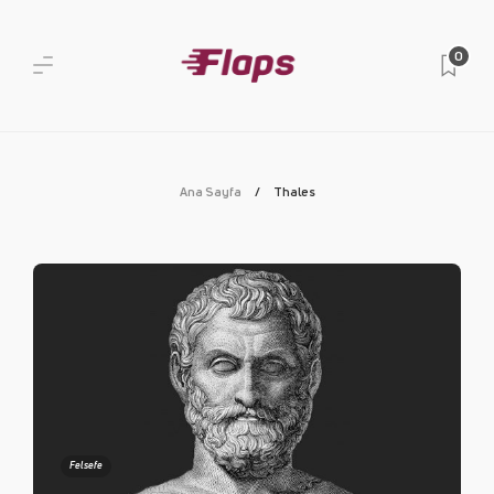
0
Ana Sayfa
Thales
Felsefe