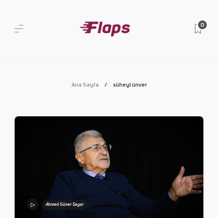
0
Ana Sayfa
süheyl ünver
Ahmed Güner Sayar