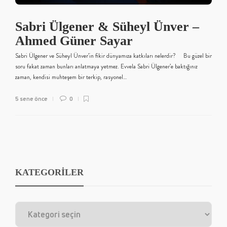
Sabri Ülgener & Süheyl Ünver –
Ahmed Güner Sayar
Sabri Ülgener ve Süheyl Ünver’in fikir dünyamıza katkıları nelerdir? Bu güzel bir
soru fakat zaman bunları anlatmaya yetmez. Evvela Sabri Ülgener’e baktığınız
zaman, kendisi muhteşem bir terkip, rasyonel…
5 sene önce
0
KATEGORİLER