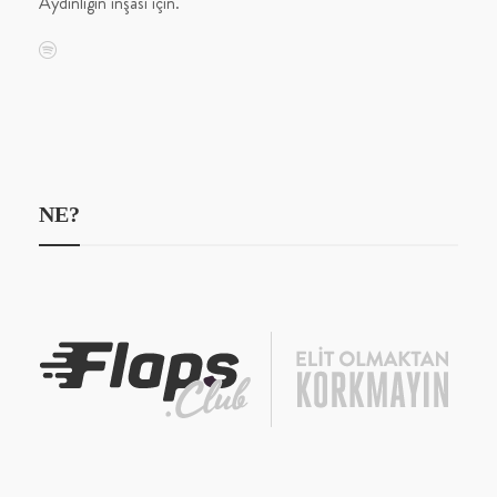
Aydınlığın inşası için.
NE?