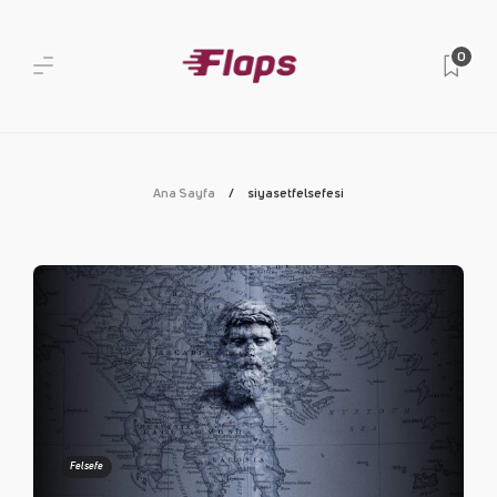
0
Ana Sayfa
siyasetfelsefesi
Felsefe