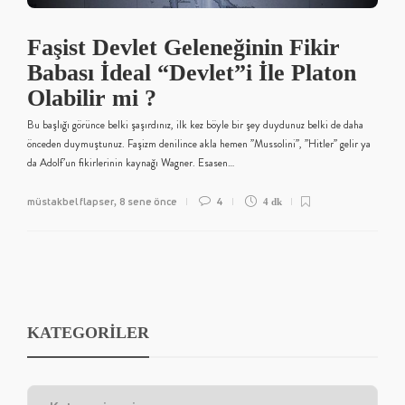
Faşist Devlet Geleneğinin Fikir
Babası İdeal “Devlet”i İle Platon
Olabilir mi ?
Bu başlığı görünce belki şaşırdınız, ilk kez böyle bir şey duydunuz belki de daha
önceden duymuştunuz. Faşizm denilince akla hemen ”Mussolini”, ”Hitler” gelir ya
da Adolf’un fikirlerinin kaynağı Wagner. Esasen…
müstakbel flapser
8 sene önce
4
,
4 dk
KATEGORİLER