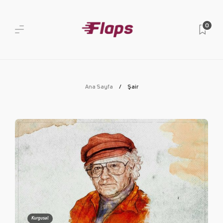
0
Ana Sayfa
Şair
Kurgusal