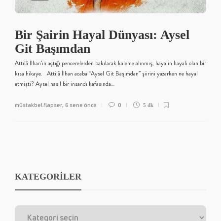
Bir Şairin Hayal Dünyası: Aysel
Git Başımdan
Attilâ İlhan’ın açtığı pencerelerden bakılarak kaleme alınmış, hayalin hayali olan bir
kısa hikaye. Attilâ İlhan acaba “Aysel Git Başımdan” şiirini yazarken ne hayal
etmişti? Aysel nasıl bir insandı kafasında…
müstakbel flapser
6 sene önce
0
,
5 dk
KATEGORİLER