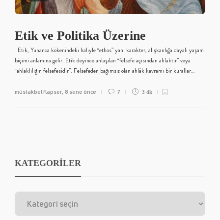
Etik ve Politika Üzerine
Etik, Yunanca kökenindeki haliyle “ethos” yani karakter, alışkanlığa dayalı yaşam
biçimi anlamına gelir. Etik deyince anlaşılan “felsefe açısından ahlaktır” veya
“ahlaklılığın felsefesidir”. Felsefeden bağımsız olan ahlâk kavramı bir kurallar…
müstakbel flapser
8 sene önce
7
,
3 dk
KATEGORİLER