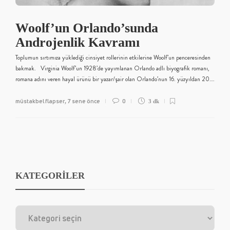
Woolf’un Orlando’sunda
Androjenlik Kavramı
Toplumun sırtımıza yüklediği cinsiyet rollerinin etkilerine Woolf’un penceresinden
bakmak. Virginia Woolf’un 1928’de yayımlanan Orlando adlı biyografik romanı,
romana adını veren hayal ürünü bir yazar/şair olan Orlando’nun 16. yüzyıldan 20….
müstakbel flapser
7 sene önce
0
,
3 dk
KATEGORİLER