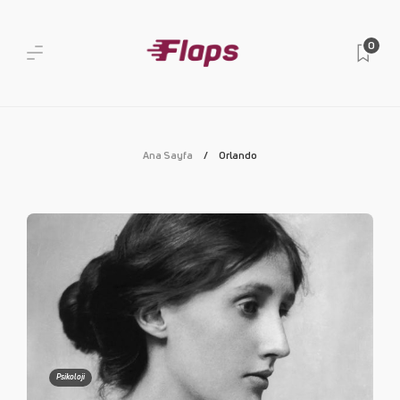
0
Ana Sayfa
Orlando
Psikoloji