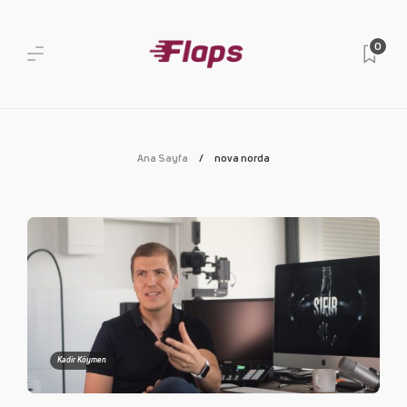
0
Ana Sayfa
nova norda
Kadir Köymen