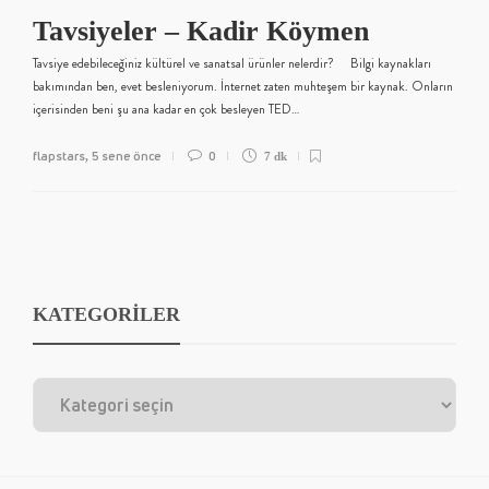
Tavsiyeler – Kadir Köymen
Tavsiye edebileceğiniz kültürel ve sanatsal ürünler nelerdir? Bilgi kaynakları
bakımından ben, evet besleniyorum. İnternet zaten muhteşem bir kaynak. Onların
içerisinden beni şu ana kadar en çok besleyen TED…
flapstars
5 sene önce
0
,
7 dk
KATEGORİLER