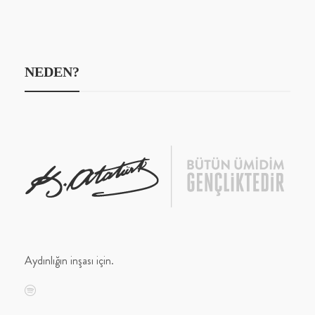
NEDEN?
Aydınlığın inşası için.