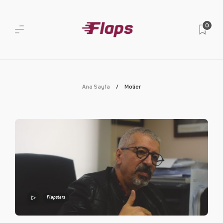
0
Ana Sayfa
Molier
Flapstars