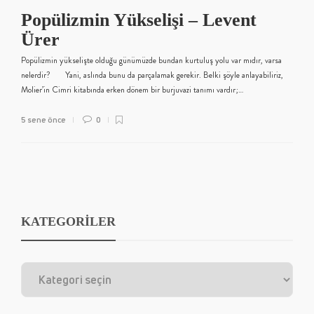
Popülizmin Yükselişi – Levent
Ürer
Popülizmin yükselişte olduğu günümüzde bundan kurtuluş yolu var mıdır, varsa
nelerdir? Yani, aslında bunu da parçalamak gerekir. Belki şöyle anlayabiliriz,
Molier’in Cimri kitabında erken dönem bir burjuvazi tanımı vardır;…
5 sene önce
0
KATEGORİLER