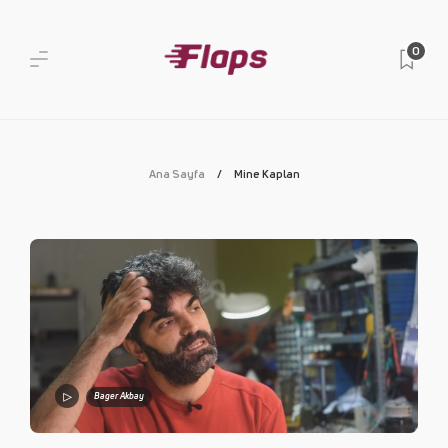
0
Ana Sayfa
Mine Kaplan
Bager Akbay