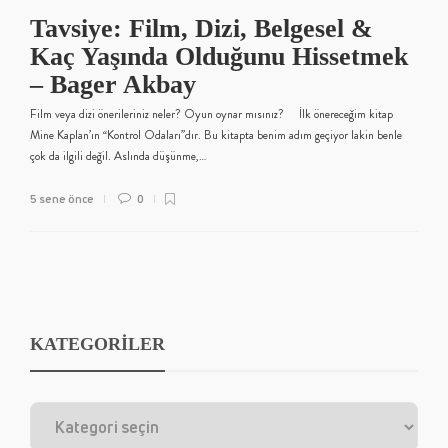
Tavsiye: Film, Dizi, Belgesel &
Kaç Yaşında Olduğunu Hissetmek
– Bager Akbay
Film veya dizi önerileriniz neler? Oyun oynar mısınız? İlk önereceğim kitap
Mine Kaplan’ın “Kontrol Odaları”dır. Bu kitapta benim adım geçiyor lakin benle
çok da ilgili değil. Aslında düşünme,…
5 sene önce
0
KATEGORİLER