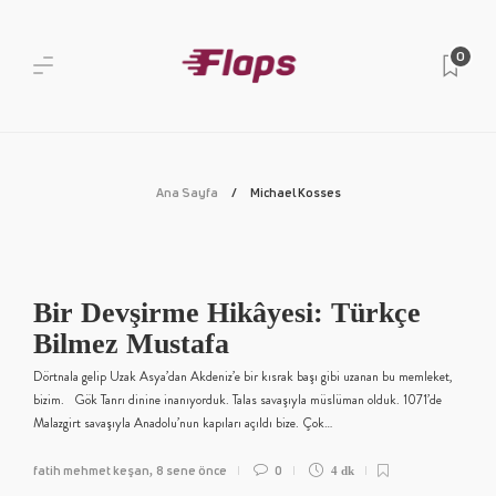
0
Ana Sayfa
Michael Kosses
Bir Devşirme Hikâyesi: Türkçe
Bilmez Mustafa
Dörtnala gelip Uzak Asya’dan Akdeniz’e bir kısrak başı gibi uzanan bu memleket,
bizim. Gök Tanrı dinine inanıyorduk. Talas savaşıyla müslüman olduk. 1071’de
Malazgirt savaşıyla Anadolu’nun kapıları açıldı bize. Çok…
fatih mehmet keşan
8 sene önce
0
,
4 dk