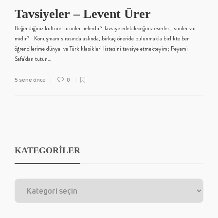
Tavsiyeler – Levent Ürer
Beğendiğiniz kültürel ürünler nelerdir? Tavsiye edebileceğiniz eserler, isimler var
mıdır? Konuşmam sırasında aslında, birkaç öneride bulunmakla birlikte ben
öğrencilerime dünya ve Türk klasikleri listesini tavsiye etmekteyim; Peyami
Safa’dan tutun…
5 sene önce
0
KATEGORİLER