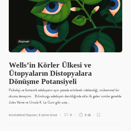
Düşünsel
Wells’in Körler Ülkesi ve
Ütopyaların Distopyalara
Dönüşme Potansiyeli
Psikoloji ve fantastik edebiyatın aynı potada eritilerek irdelendiği, mükemmel bir
okuma deneyimi. Bilimkurgu edebiyatı denildiğinde akla ilk gelen isimler genelde
Jules Verne ve Ursula K. Le Guin gibi usta…
müstakbel flapser
6 sene önce
0
,
8 dk