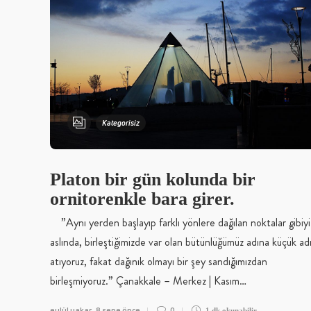
Kategorisiz
Platon bir gün kolunda bir
ornitorenkle bara girer.
”Aynı yerden başlayıp farklı yönlere dağılan noktalar gibiyi
aslında, birleştiğimizde var olan bütünlüğümüz adına küçük ad
atıyoruz, fakat dağınık olmayı bir şey sandığımızdan
birleşmiyoruz.” Çanakkale – Merkez | Kasım…
eylül yakar
8 sene önce
0
,
1 dk
okunabilir