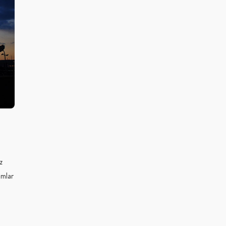
z
ımlar