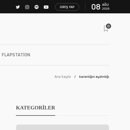
08
AĞU
GIRIŞ YAP
2026
0
FLAPSTATION
Ana Sayfa
karanlığın aydınlığı
KATEGORİLER