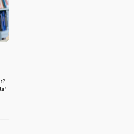
ler?
la"