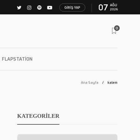
07
AĞU
GIRIŞ YAP
2026
0
FLAPSTATION
Ana Sayfa
kalem
KATEGORİLER