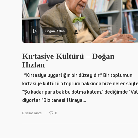
Doğan Hızlan
Kırtasiye Kültürü – Doğan
Hızlan
“Kırtasiye uygarlığın bir düzeyidir.” Bir toplumun
kırtasiye kültürü o toplum hakkında bize neler söy
"Şu kadar para bak bu dolma kalem." dediğimde "Val
diyorlar "Biz tanesi 1 liraya...
6 sene önce
0