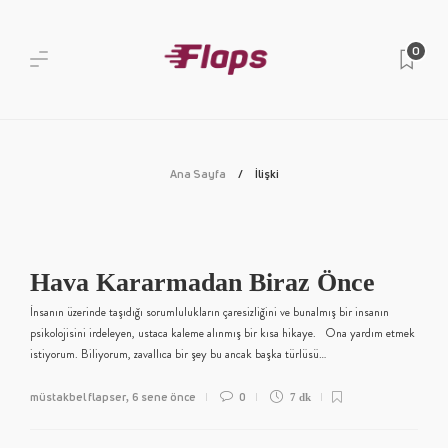
0
Ana Sayfa
İlişki
Hava Kararmadan Biraz Önce
İnsanın üzerinde taşıdığı sorumlulukların çaresizliğini ve bunalmış bir insanın
psikolojisini irdeleyen, ustaca kaleme alınmış bir kısa hikaye. Ona yardım etmek
istiyorum. Biliyorum, zavallıca bir şey bu ancak başka türlüsü…
müstakbel flapser
6 sene önce
0
,
7 dk