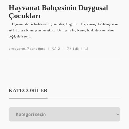
Hayvanat Bahçesinin Duygusal
Çocukları
Uçmanın da bir bedeli vardır; hem de çok ağırdır. Hiç kimseyi beklemiyorsan
artık huzuru bulmuşsun demektir. Duruşunu hiç bozma, bırak alem sen alemi
değil, alem seni…
emre zeros
7 sene önce
2
,
1 dk
KATEGORİLER