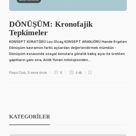
DÖNÜŞÜM: Kronofajik
Tepkimeler
KONSEPT KÜRATÖRÜ Lou Olcay KONSEPT ARANJÖRÜ Hande Ergelen
Dönüşüm kavramını farklı açılardan değerlendirmek mümkün -
Dönüşüm esnasında sosyal konulara yönelik bakış açısı ile üretilen
yapıtların yanı sıra, Antik Yunan mitolojisinden...
Flaps Club
5 sene önce
0
,
4 dk
KATEGORİLER