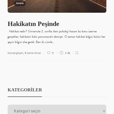
Felsefe
Hakikatın Peşinde
Hakikat nedir? Üniversite 2. sınıfta iken psikoloji hocam bu konu üzerine
gerçekler, hakikatin kötü yansımasıdır demişti. O zaman hakikat bilgisi bütün her
şeyin bilgisi olsa gerek. Ben iki cümle…
konargöçer
8 sene önce
0
,
4 dk
KATEGORİLER