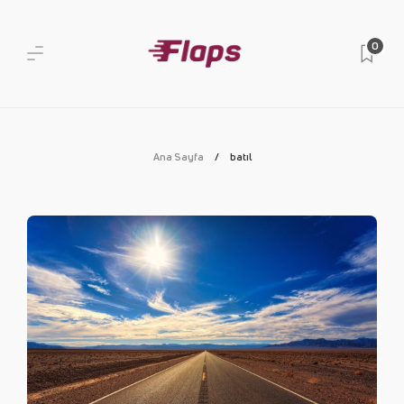
0
Ana Sayfa
batıl