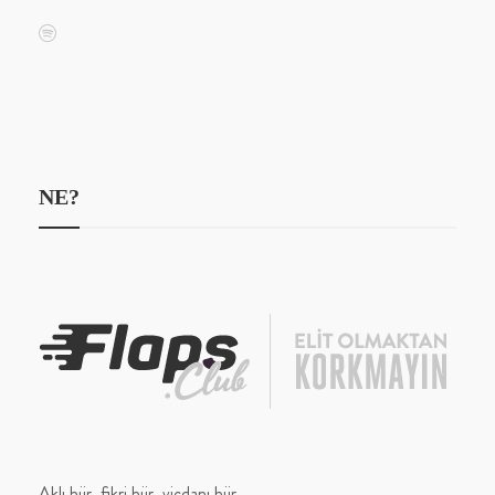
NE?
Aklı hür, fikri hür, vicdanı hür.