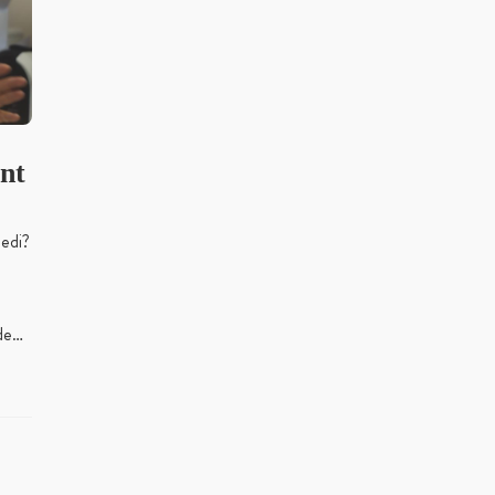
nt
ledi?
mde…