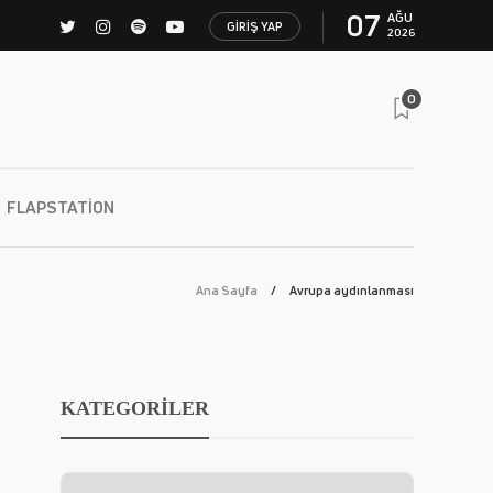
07
AĞU
GIRIŞ YAP
2026
0
FLAPSTATION
Ana Sayfa
Avrupa aydınlanması
KATEGORİLER