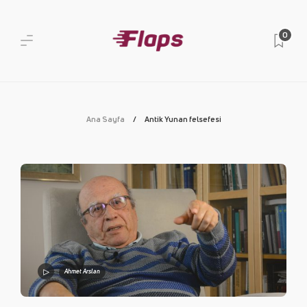
0
Ana Sayfa
Antik Yunan felsefesi
Ahmet Arslan