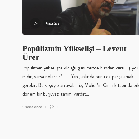
Flapstars
Popülizmin Yükselişi – Levent
Ürer
Popülizmin yükselişte olduğu günümüzde bundan kurtuluş yolu
mıdır, varsa nelerdir? Yani, aslında bunu da parçalamak
gerekir. Belki şöyle anlayabiliriz, Molier’in Cimri kitabında e
dönem bir burjuvazi tanımı vardır;…
5 sene önce
0