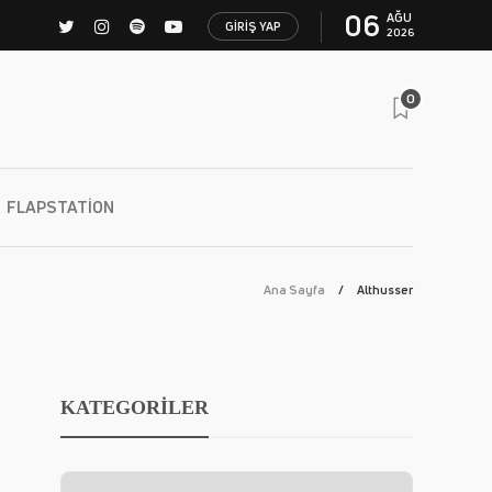
06
AĞU
GIRIŞ YAP
2026
0
FLAPSTATION
Ana Sayfa
Althusser
KATEGORİLER