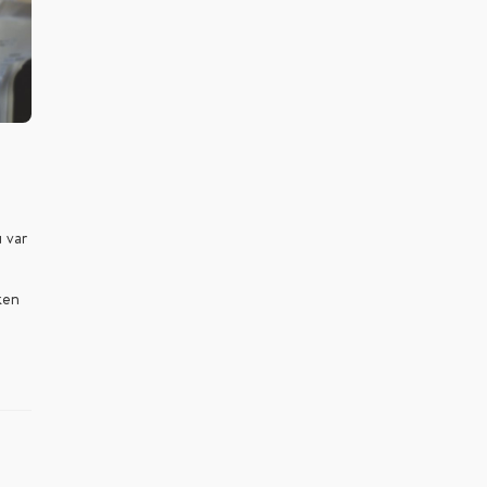
 var
rken