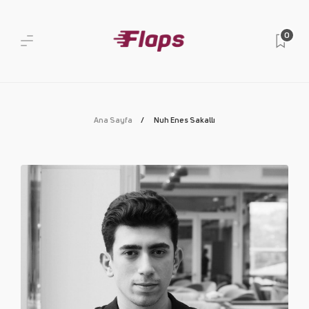
0
Ana Sayfa
Nuh Enes Sakallı