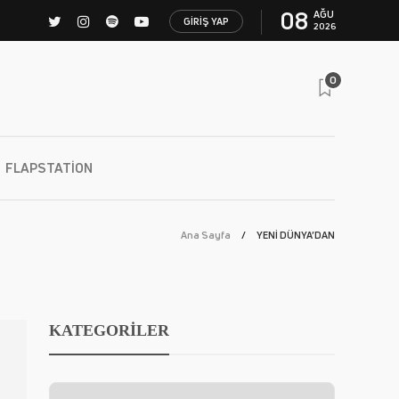
08
AĞU
GIRIŞ YAP
2026
0
FLAPSTATION
Ana Sayfa
YENİ DÜNYA’DAN
KATEGORİLER