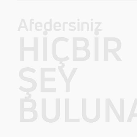
Afedersiniz
HIÇBIR
ŞEY
BULUN