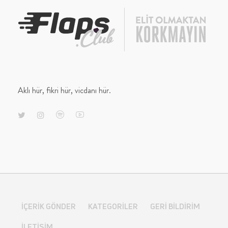
Aklı hür, fikri hür, vicdanı hür.
İÇERIK GÖNDER
KATEGORILER
GERI BILDIRIM
İLETIŞIM