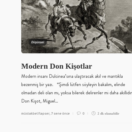
Düşünsel
Modern Don Kişotlar
Modern insanı Dulcinea’sına ulaştıracak akıl ve mantıkla
bezenmiş bir yazı. “Şimdi lütfen söyleyin bakalım, elinde
olmadan deli olan mı, yoksa bilerek delirenler mi daha akıllıd
Don Kişot, Miguel…
müstakbel flapser
7 sene önce
0
,
2 dk
okunabilir