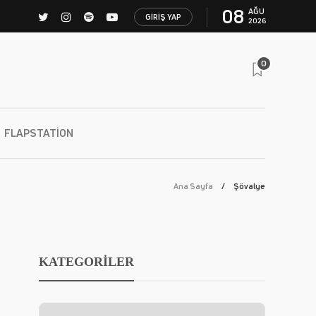
08
AĞU
GIRIŞ YAP
2026
0
FLAPSTATION
Ana Sayfa
Şövalye
KATEGORİLER