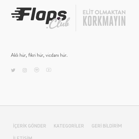
Aklı hür, fikri hür, vicdanı hür.
İÇERIK GÖNDER
KATEGORILER
GERI BILDIRIM
İLETIŞIM