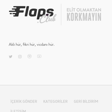
Aklı hür, fikri hür, vicdanı hür.
İÇERIK GÖNDER
KATEGORILER
GERI BILDIRIM
İLETIŞIM