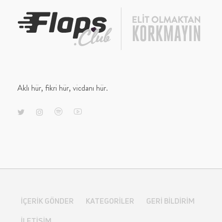
Aklı hür, fikri hür, vicdanı hür.
İÇERIK GÖNDER
KATEGORILER
GERI BILDIRIM
İLETIŞIM