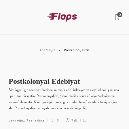
0
Ana Sayfa
Postkolonyalizm
Postkolonyal Edebiyat
Sömürgeciliğin edebiyat üzerinde kalmış izlerini irdeleyen ve eleştirel bakış açısına
ışık tutan bir metin. Postkolonyalizm, “sömürgecilik sonrası” veya “kolonileşme
sonrası” demektir. Sömürgeciliğin bıraktığı sorunları felsefi ve edebi teoriyle içine
alır. Postkolonyalizmi anlayabilmek için önce sömürgeciliği…
bekir oğuz
7 sene önce
3
,
7 dk