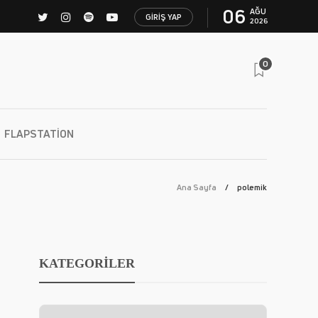
06
AĞU
GIRIŞ YAP
2026
0
FLAPSTATION
Ana Sayfa
polemik
KATEGORİLER