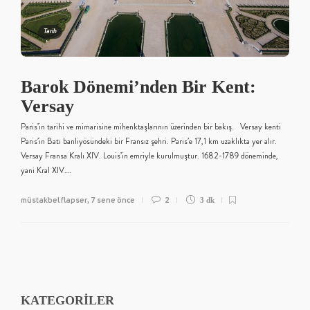
Tarih
Barok Dönemi’nden Bir Kent:
Versay
Paris’in tarihi ve mimarisine mihenktaşlarının üzerinden bir bakış. Versay kenti
Paris’in Batı banliyösündeki bir Fransız şehri. Paris’e 17,1 km uzaklıkta yer alır.
Versay Fransa Kralı XIV. Louis’in emriyle kurulmuştur. 1682-1789 döneminde,
yani Kral XIV….
müstakbel flapser
7 sene önce
2
,
3 dk
KATEGORİLER