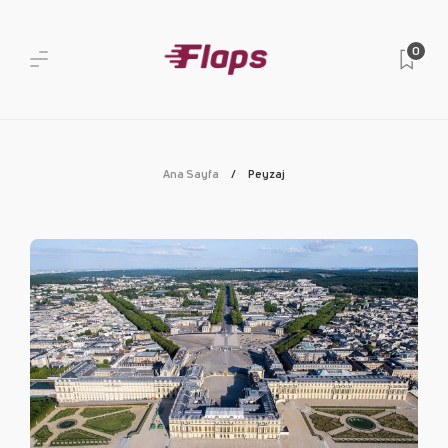
0
Ana Sayfa
Peyzaj