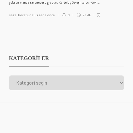
yoksun manda savunucusu gruplar. Kurtuluş Savaşı sürecindeki…
sezai berat ünal
3 sene önce
0
,
20 dk
KATEGORİLER