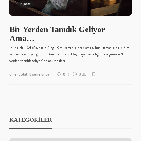
Düşünsel
Bir Yerden Tanıdık Geliyor
Ama…
In The Hall Of Mountain King Kimi zaman bir reklamda, kimi zaman bir dizi film
sahnesinde duyduğumuz o tanıdık müzik. Duymaya başladığımızda genelde “Bir
yerden tanıdık geliyor” demekten ileri…
ömer bolat
8 sene önce
0
,
3 dk
KATEGORİLER