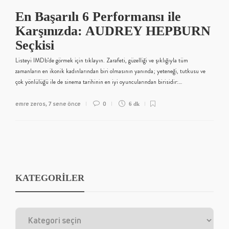
En Başarılı 6 Performansı ile
Karşınızda: AUDREY HEPBURN
Seçkisi
Listeyi IMDb’de görmek için tıklayın. Zarafeti, güzelliği ve şıklığıyla tüm
zamanların en ikonik kadınlarından biri olmasının yanında; yeteneği, tutkusu ve
çok yönlülüğü ile de sinema tarihinin en iyi oyuncularından birisidir:…
emre zeros
7 sene önce
0
,
6 dk
KATEGORİLER