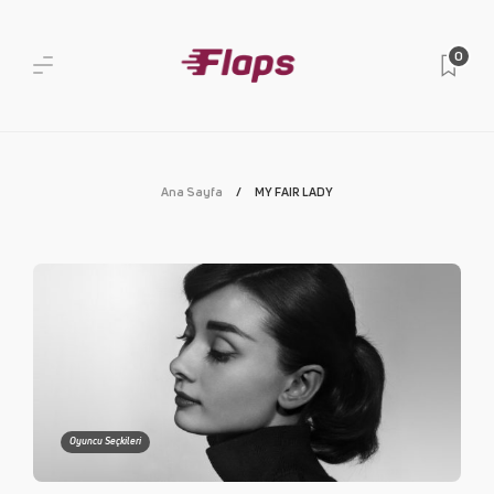
0
Ana Sayfa
MY FAIR LADY
Oyuncu Seçkileri