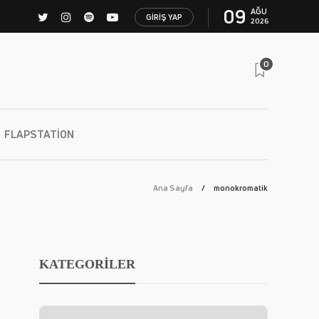
09
AĞU
GIRIŞ YAP
2026
0
FLAPSTATION
Ana Sayfa
monokromatik
KATEGORİLER