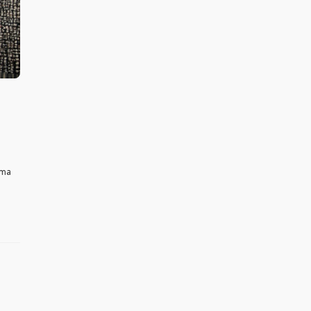
uz?
ama