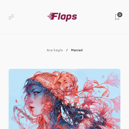
0
Ana Sayfa
Maniad