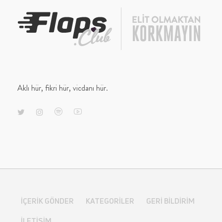
Aklı hür, fikri hür, vicdanı hür.
İÇERIK GÖNDER
KATEGORILER
GERI BILDIRIM
İLETIŞIM