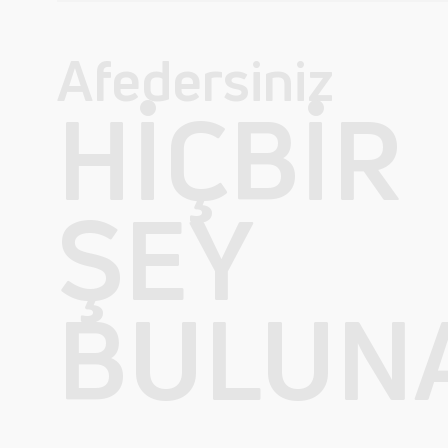
Afedersiniz
HIÇBIR
ŞEY
BULUN