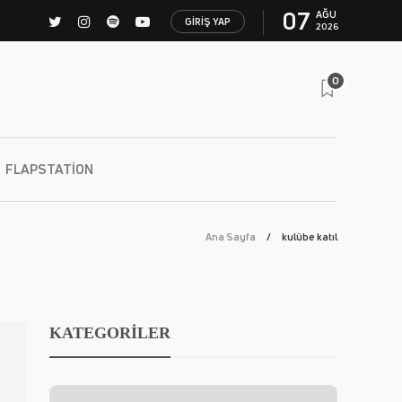
07
AĞU
GIRIŞ YAP
2026
0
FLAPSTATION
Ana Sayfa
kulübe katıl
KATEGORİLER